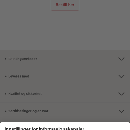
Bestill her
Betalingsmetoder
Leveres med
Kvalitet og sikkerhet
Sertifiseringer og ansvar
Kundeservice