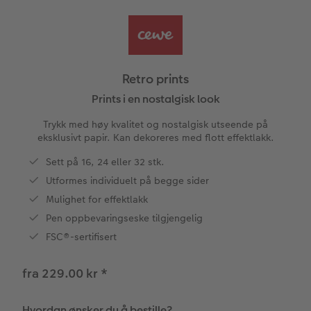
CEWE FOTOBOK Color pop
Bilde på skumplate
Fotoplakat standardpapir
Tekstiler
Design selv
Valgmuligheter
Panoramaside
Galleritrykk
Fotosett
Skole og kontor
Fotokort
Gaveinnpakning
Retro prints
Minnelomme
Bilde på akrylglass
Fotoklistremerker
Fotomagneter
Foldekort
Tilbehør
Prints i en nostalgisk look
Trykk med høy kvalitet og nostalgisk utseende på
Tilbehør
Bilde på tre
Tilbehør
Postkort
Art prints
eksklusivt papir. Kan dekoreres med flott effektlakk.
ram
Sett på 16, 24 eller 32 stk.
Fotoplakat med kart
Fyll selv gaveeske
Kort med fotoinnstikk
batter
Utformes individuelt på begge sider
Fotoplakat med plakatlist
Mobildeksler
Bordkort
Mulighet for effektlakk
Pen oppbevaringseske tilgjengelig
Fotocollage
Kjæledyr
Menykort
FSC®-sertifisert
Hexxas
CEWE Gavekort
Direkteforsendelse
fra 229.00 kr
*
Flerdelt veggdekorasjon
Digitalt kort
Hvordan ønsker du å bestille?