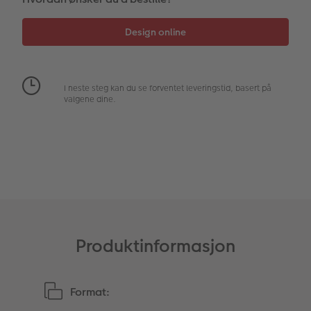
Fotopanel
Inspirasjon til bryllup
Velkomstskilt
Nummercollage
I neste steg kan du se forventet leveringstid, basert på
valgene dine.
Tilbehør
Produktinformasjon
Format: