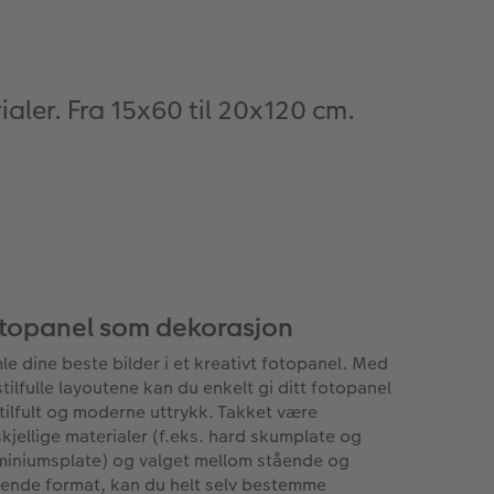
ialer. Fra 15x60 til 20x120 cm.
topanel som dekorasjon
le dine beste bilder i et kreativt fotopanel. Med
stilfulle layoutene kan du enkelt gi ditt fotopanel
stilfult og moderne uttrykk. Takket være
skjellige materialer (f.eks. hard skumplate og
miniumsplate) og valget mellom stående og
gende format, kan du helt selv bestemme