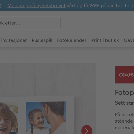
Meld deg på nyhetsbrevet
vårt og få 20% på din første o
 invitasjoner
Puslespill
Fotokalender
Print i butikk
Gave
Fotop
Sett sa
På et fot
stående 
material