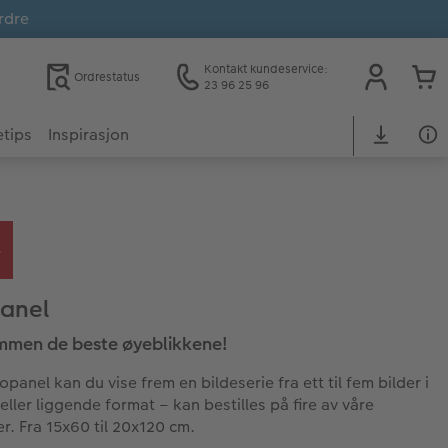
rdre
Kontakt kundeservice:
Ordrestatus
23 96 25 96
tips
Inspirasjon
anel
mmen de beste øyeblikkene!
opanel kan du vise frem en bildeserie fra ett til fem bilder i
eller liggende format – kan bestilles på fire av våre
er. Fra 15x60 til 20x120 cm.