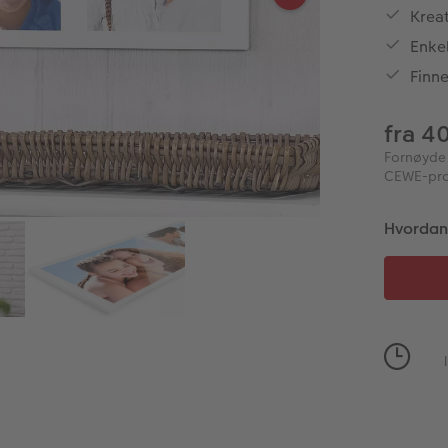
Kreat
Enke
Finne
fra 4
Fornøyde k
CEWE-prod
Hvordan 