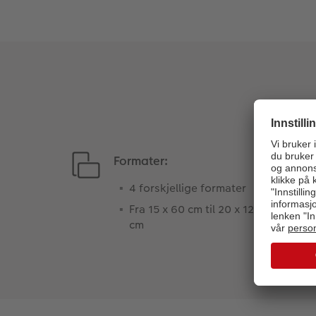
Formater:
4 forskjellige formater
Fra 15 x 60 cm til 20 x 120
cm