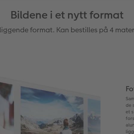
Bildene i et nytt format
r liggende format. Kan bestilles på 4 mater
Fo
Sam
de 
et 
for
alu
lig