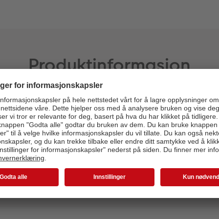
Produktinformasjon
Materiale:
Bilde på skumplate
Bilde på akrylglass
Bilde på aluminiumsplate
Galleritrykk