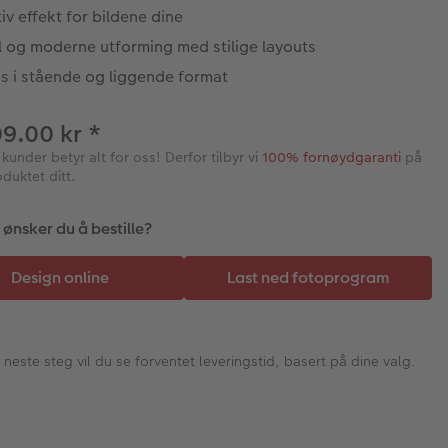
iv effekt for bildene dine
l og moderne utforming med stilige layouts
s i stående og liggende format
09.00 kr
*
under betyr alt for oss! Derfor tilbyr vi
100% fornøydgaranti
på
uktet ditt.
ønsker du å bestille?
I neste steg vil du se forventet leveringstid, basert på dine valg.