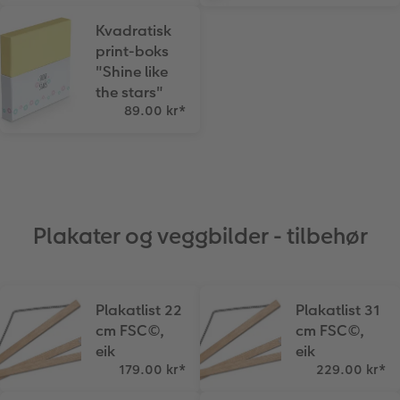
Kvadratisk
print-boks
"Shine like
the stars"
89.00 kr
*
Plakater og veggbilder - tilbehør
Plakatlist 22
Plakatlist 31
cm FSC©,
cm FSC©,
eik
eik
179.00 kr
*
229.00 kr
*