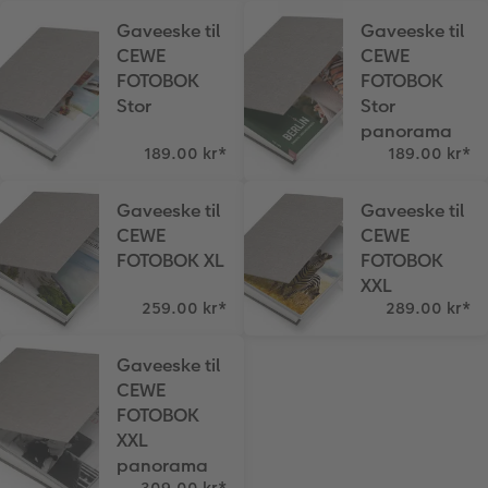
Gaveeske til
Gaveeske til
Fotopanel
Inspirasjon til bryllup
CEWE
CEWE
FOTOBOK
FOTOBOK
Velkomstskilt
Stor
Stor
panorama
Nummercollage
189.00 kr
*
189.00 kr
*
Tilbehør
Gaveeske til
Gaveeske til
CEWE
CEWE
FOTOBOK XL
FOTOBOK
XXL
259.00 kr
*
289.00 kr
*
Gaveeske til
CEWE
FOTOBOK
XXL
panorama
309.00 kr
*