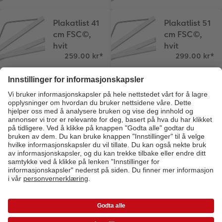
Plakatlist 41
Plakatlist 51
cm FSC©,
cm FSC©,
hvit
hvit
259.00 kr
*
299.00 kr
*
Veggoppheng
tesa®
- kantbeslag
selvklebende
krok
339.00 kr
*
Betalingsmetoder
Leveres med
Kvalitet og sikkerhet