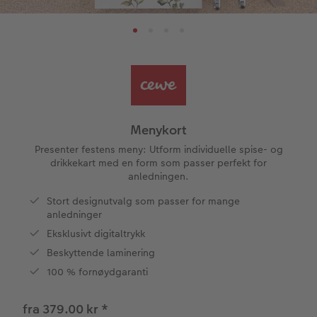
Papirtyper og omslag
Bilde i ramme
Art prints
Dekorasjon
Anledninger
Planleggingskalender
Bestillingsmuligheter
Fotolerret
Bildeboks
Klistremerker
Dåp
Ukeplanlegger på akrylglass
CEWE FOTOBOK Color pop
Bilde på skumplate
Fotoplakat standardpapir
Tekstiler
Design selv
Valgmuligheter
Panoramaside
Galleritrykk
Fotosett
Skole og kontor
Fotokort
Gaveinnpakning
Menykort
Minnelomme
Bilde på akrylglass
Fotoklistremerker
Fotomagneter
Foldekort
Tilbehør
Presenter festens meny: Utform individuelle spise- og
drikkekart med en form som passer perfekt for
anledningen.
Tilbehør
Bilde på tre
Tilbehør
Art prints
Postkort
ram
Stort designutvalg som passer for mange
anledninger
Fotoplakat med kart
Fyll selv gaveeske
Kort med fotoinnstikk
batter
Eksklusivt digitaltrykk
Fotoplakat med plakatlist
Mobildeksler
Bordkort
Beskyttende laminering
100 % fornøydgaranti
Fotocollage
Kjæledyr
Menykort
fra 379.00 kr
*