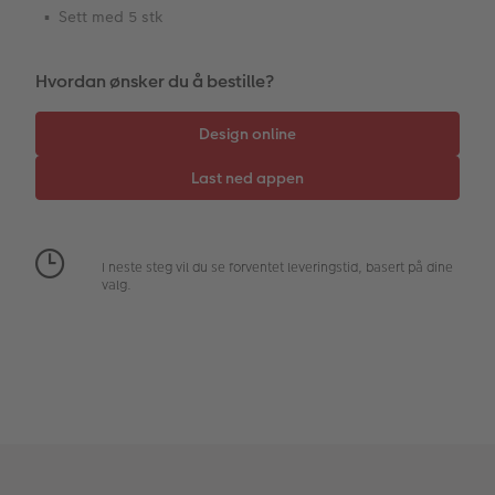
Hexxas
CEWE Gavekort
Direkteforsendelse
Sett med 5 stk
Flerdelt veggdekorasjon
Digitalt kort
Hvordan ønsker du å bestille?
Fotopanel
Inspirasjon til bryllup
Velkomstskilt
Nummercollage
Tilbehør
I neste steg vil du se forventet leveringstid, basert på dine
valg.