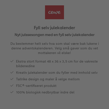
CEWE FOTOBOK Color pop
Bilde på skumplate
Fotoplakat standardpapir
Tekstiler
Design selv
Valgmuligheter
Panoramaside
Galleritrykk
Fotosett
Skole og kontor
Fotokort
Gaveinnpakning
Fyll selv julekalender
Minnelomme
Bilde på akrylglass
Fotoklistremerker
Fotomagneter
Foldekort
Tilbehør
Nyt julssesongen med en fyll selv julekalender
Du bestemmer helt selv hva som skal være bak lukene i
Tilbehør
Bilde på tre
Tilbehør
Art prints
Postkort
denne adventskalenderen. Velg små gaver som du vet
ram
mottakeren vil elske!
Fotoplakat med kart
Fyll selv gaveeske
Kort med fotoinnstikk
Ekstra stort format 48 x 36 x 3,5 cm for de vakreste
batter
bildenedine
Fotoplakat med plakatlist
Mobildeksler
Bordkort
Kreativ julekalender som du fyller med innhold selv
Tallrike design og maler å velge mellom
Fotocollage
Kjæledyr
Menykort
FSC®-sertifiseret produkt
100% biologisk nedbrytbar indre del
Hexxas
CEWE Gavekort
Direkteforsendelse
Flerdelt veggdekorasjon
Digitalt kort