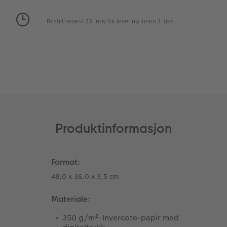
Fotopanel
Inspirasjon til bryllup
Bestill senest 23. nov for levering innen 1. des.
Velkomstskilt
Nummercollage
Tilbehør
Produktinformasjon
Format:
48,0 x 36,0 x 3,5 cm
Materiale:
350 g/m²-Invercote-papir med