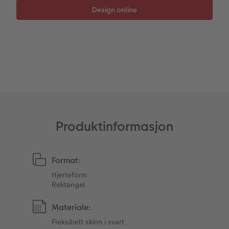
Fotopanel
Inspirasjon til bryllup
Velkomstskilt
Nummercollage
Tilbehør
Produktinformasjon
Format:
Hjerteform
Rektangel
Materiale:
Fleksibelt skinn i svart