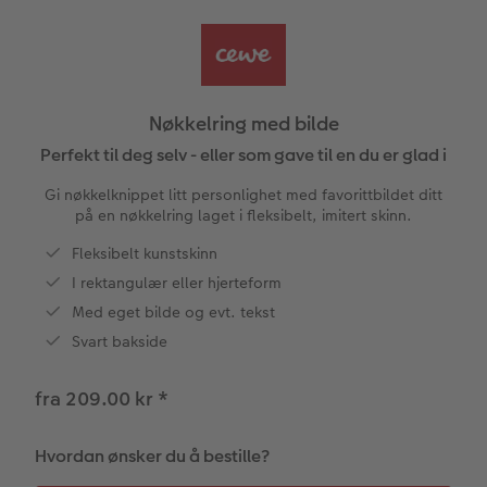
CEWE FOTOBOK Color pop
Bilde på skumplate
Fotoplakat standardpapir
Tekstiler
Design selv
Valgmuligheter
Panoramaside
Galleritrykk
Fotosett
Skole og kontor
Fotokort
Gaveinnpakning
Nøkkelring med bilde
Minnelomme
Bilde på akrylglass
Fotoklistremerker
Fotomagneter
Foldekort
Tilbehør
Perfekt til deg selv - eller som gave til en du er glad i
Gi nøkkelknippet litt personlighet med favorittbildet ditt
Tilbehør
Bilde på tre
Tilbehør
Art prints
Postkort
på en nøkkelring laget i fleksibelt, imitert skinn.
ram
Fleksibelt kunstskinn
Fotoplakat med kart
Fyll selv gaveeske
Kort med fotoinnstikk
batter
I rektangulær eller hjerteform
Fotoplakat med plakatlist
Mobildeksler
Bordkort
Med eget bilde og evt. tekst
Svart bakside
Fotocollage
Kjæledyr
Menykort
fra 209.00 kr
*
Hexxas
CEWE Gavekort
Direkteforsendelse
Hvordan ønsker du å bestille?
Flerdelt veggdekorasjon
Digitalt kort