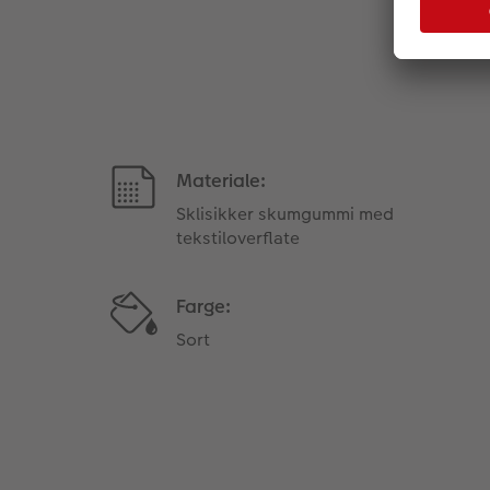
Materiale:
Sklisikker skumgummi med
tekstiloverflate
Farge:
Sort