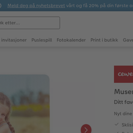
Meld deg på nyhetsbrevet
vårt og få 20% på din første o
 invitasjoner
Puslespill
Fotokalender
Print i butikk
Gave
Muse
Ditt fa
Nyt dine
Skli