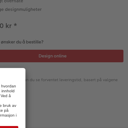
t overflate
e designmuligheter
0 kr
*
ønsker du å bestille?
I neste steg kan du se forventet leveringstid, basert på valgene
dine.