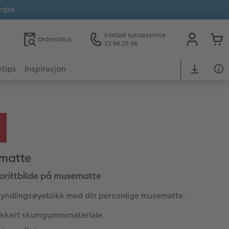
rdre
Kontakt kundeservice:
Ordrestatus
23 96 25 96
tips
Inspirasjon
matte
vorittbilde på musematte
 yndlingsøyeblikk med din personlige musematte.
sikkert skumgummimateriale