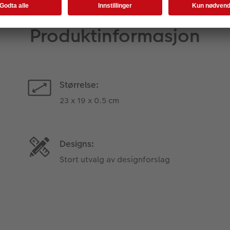
Produktinformasjon
Størrelse:
23 x 19 x 0.5 cm
Designs:
Stort utvalg av designforslag